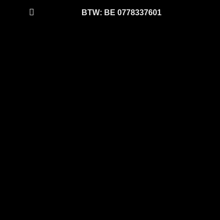

BTW: BE 0778337601
Chape
Isolatiechape
PUR Vloerisolatie
Hellingschape
Realisaties
Contact