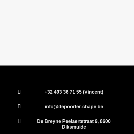
problemen kunnen geven?
Hoe lang moet chape drogen?

+32 493 36 71 55 (Vincent)

info@depoorter-chape.be

De Breyne Peelaertstraat 9, 8600
Diksmuide