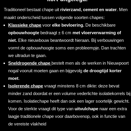
Traditioneel bestaat chape uit
rivierzand, cement en water
. Men
maakt onderscheid tussen volgende soorten chapes:
Klassieke chape
voor
elke
bevloering.
De beschikbare
opbouwhoogte
bedraagt ± 6 cm
met vloerverwarming of
niet.
Elke nieuwbouw beantwoordt hieraan. Bij verbouwingen
vormt de opbouwhoogte soms een probleempje. Dan trachten
we ultradun te gaan.
Sneldrogende chape
bestelt men als de werken in Nieuwpoort
nogal vooruit moeten gaan en bijgevolg
de droogtijd korter
moet
.
Isolerende chape
vraagt minstens 8 cm dikte: deze bevat
minder zand doordat er een volume vederlichte isolatiekorrels bij
komen. Isolatiechape heeft dan ook een lager soortelijk gewicht.
Voor de sterkte vraagt dit type van
uitvulchape
naar een extra
laagje traditionele chape voor daarbovenop, ook in functie van
de vereiste vlakheid