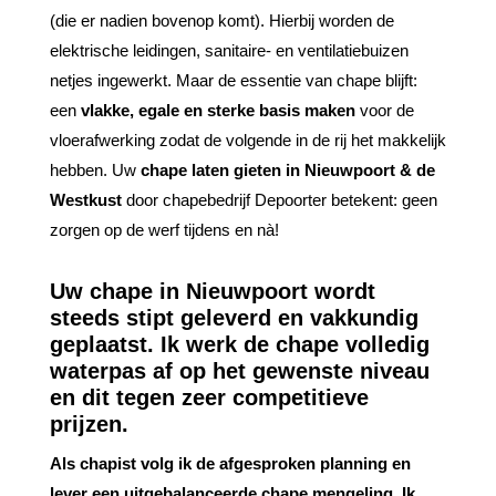
(die er nadien bovenop komt). Hierbij worden de
elektrische leidingen, sanitaire- en ventilatiebuizen
netjes ingewerkt. Maar de essentie van chape blijft:
een
vlakke, egale en sterke basis maken
voor de
vloerafwerking zodat de volgende in de rij het makkelijk
hebben. Uw
chape laten gieten in Nieuwpoort & de
Westkust
door chapebedrijf Depoorter betekent: geen
zorgen op de werf tijdens en nà!
Uw
chape in Nieuwpoort
wordt
steeds stipt geleverd en vakkundig
geplaatst. Ik werk de chape volledig
waterpas af op het gewenste niveau
en dit tegen zeer competitieve
prijzen.
Als chapist
volg ik de afgesproken planning
en
lever een
uitgebalanceerde chape mengeling.
Ik