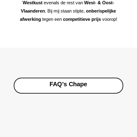
Westkust
evenals de rest van
West- & Oost-
Vlaanderen
. Bij mij staan stipte,
onberispelijke
afwerking
tegen een
competitieve prijs
voorop!
FAQ’s Chape
Wat moet je zélf voorbereiden
vooraleer chape te laten
plaatsen?