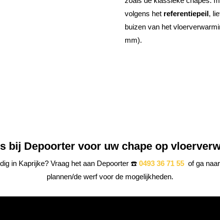
zoals de klassieke chapes: 
volgens het
referentiepeil
, l
buizen van het vloerverwarmi
mm).
ijs bij Depoorter voor uw chape op vloerve
ig in Kaprijke? Vraag het aan Depoorter ☎️
0493 36 71 55
of ga naar
plannen/de werf voor de mogelijkheden.