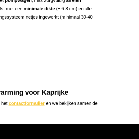
met
pompwagen
, mits zorgvuldig
afreien
iefst met een
minimale dikte
(
±
6-8 cm) en alle
ngssysteem netjes ingewerkt (minimaal 30-40
rwarming voor Kaprijke
 het
contactformulier
en we bekijken samen de