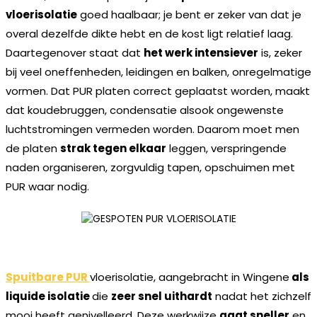
vloerisolatie
goed haalbaar; je bent er zeker van dat je
overal dezelfde dikte hebt en de kost ligt relatief laag.
Daartegenover staat dat
het werk intensiever
is, zeker
bij veel oneffenheden, leidingen en balken, onregelmatige
vormen. Dat PUR platen correct geplaatst worden, maakt
dat koudebruggen, condensatie alsook ongewenste
luchtstromingen vermeden worden. Daarom moet men
de platen
strak tegen elkaar
leggen, verspringende
naden organiseren, zorgvuldig tapen, opschuimen met
PUR waar nodig.
Spuitbare PUR
vloerisolatie, aangebracht in Wingene
als
liquide isolatie
die
zeer snel uithardt
nadat het zichzelf
mooi heeft genivelleerd
.
Deze werkwijze
gaat sneller
en