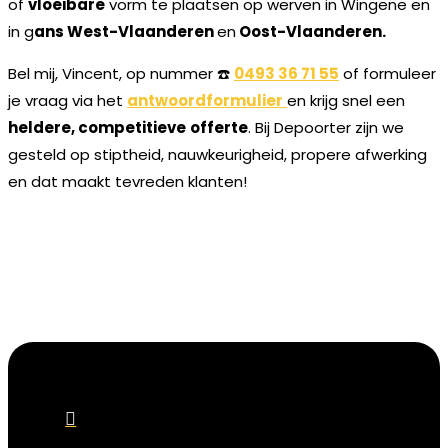
of
vloeibare
vorm te plaatsen op werven in Wingene en
in g
ans West-Vlaanderen
en
Oost-Vlaanderen.
Bel mij, Vincent, op nummer ☎️
0493 36 71 55
of formuleer
je vraag via het
antwoordformulier
en krijg snel een
heldere, competitieve
offerte
. Bij Depoorter zijn we
gesteld op stiptheid, nauwkeurigheid, propere afwerking
en dat maakt tevreden klanten!
