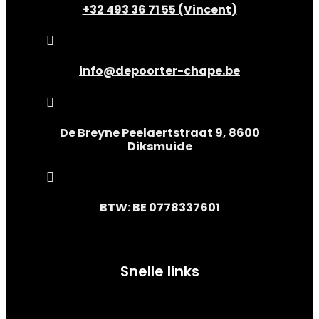
+32 493 36 71 55 (Vincent)

info@depoorter-chape.be

De Breyne Peelaertstraat 9, 8600
Diksmuide

BTW: BE 0778337601
Snelle links