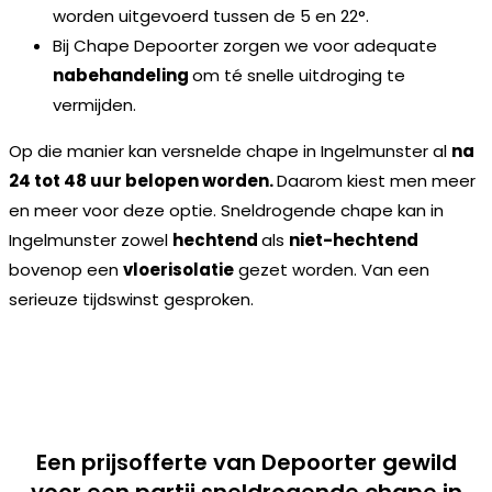
worden uitgevoerd tussen de 5 en 22°.
Bij Chape Depoorter zorgen we voor adequate
nabehandeling
om té snelle uitdroging te
vermijden.
Op die manier kan versnelde chape in Ingelmunster al
na
24 tot 48 uur belopen worden.
Daarom kiest men meer
en meer voor deze optie. Sneldrogende chape kan in
Ingelmunster zowel
hechtend
als
niet-hechtend
bovenop een
vloerisolatie
gezet worden. Van een
serieuze tijdswinst gesproken.
Een prijsofferte van Depoorter gewild
voor een partij sneldrogende chape in