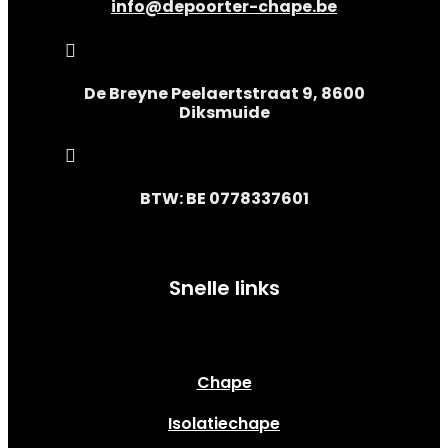
info@depoorter-chape.be

De Breyne Peelaertstraat 9, 8600
Diksmuide

BTW: BE 0778337601
Snelle links
Chape
Isolatiechape