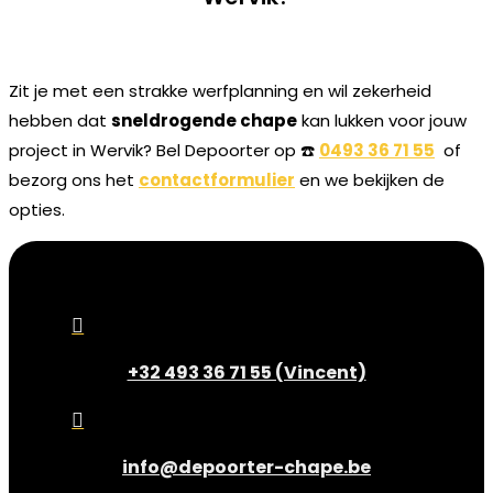
Zit je met een strakke werfplanning en wil zekerheid
hebben dat
sneldrogende chape
kan lukken voor jouw
project in Wervik? Bel Depoorter op ☎️
0493 36 71 55
of
bezorg ons het
contactformulier
en we bekijken de
opties.

+32 493 36 71 55 (Vincent)

info@depoorter-chape.be