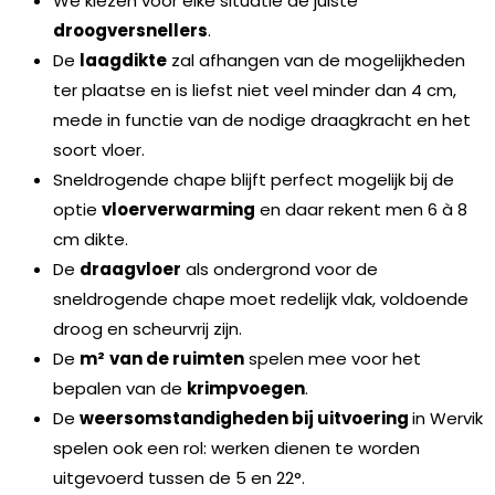
We kiezen voor elke situatie de juiste
droogversnellers
.
De
laagdikte
zal afhangen van de mogelijkheden
ter plaatse en is liefst niet veel minder dan 4 cm,
mede in functie van de nodige draagkracht en het
soort vloer.
Sneldrogende chape blijft perfect mogelijk bij de
optie
vloerverwarming
en daar rekent men 6 à 8
cm dikte.
De
draagvloer
als ondergrond voor de
sneldrogende chape moet redelijk vlak, voldoende
droog en scheurvrij zijn.
De
m²
van de ruimten
spelen mee voor het
bepalen van de
krimpvoegen
.
De
weersomstandigheden bij uitvoering
in Wervik
spelen ook een rol: werken dienen te worden
uitgevoerd tussen de 5 en 22°.