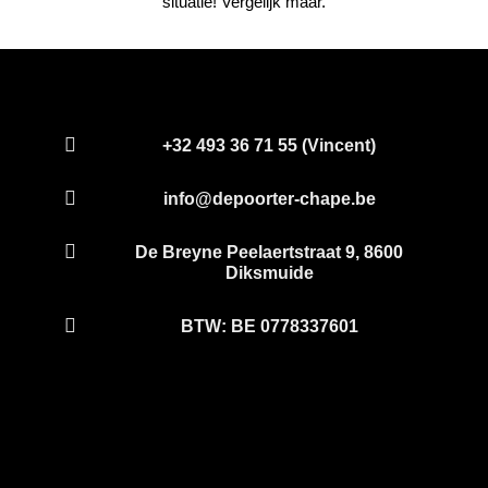
situatie! Vergelijk maar.

+32 493 36 71 55 (Vincent)

info@depoorter-chape.be

De Breyne Peelaertstraat 9, 8600
Diksmuide

BTW: BE 0778337601