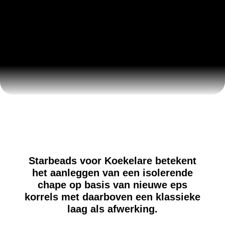
STARBEADS KOEKELARE ALS
ISOLERENDE MORTEL MET NIEUWE
EPS KORRELS EN EEN SPECIAAL
ONTWIKKELD ADDITIEF
Starbeads voor Koekelare betekent
het aanleggen van een isolerende
chape op basis van nieuwe eps
korrels met daarboven een klassieke
laag als afwerking.